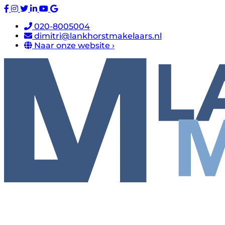
020-8005004
dimitri@lankhorstmakelaars.nl
Naar onze website ›